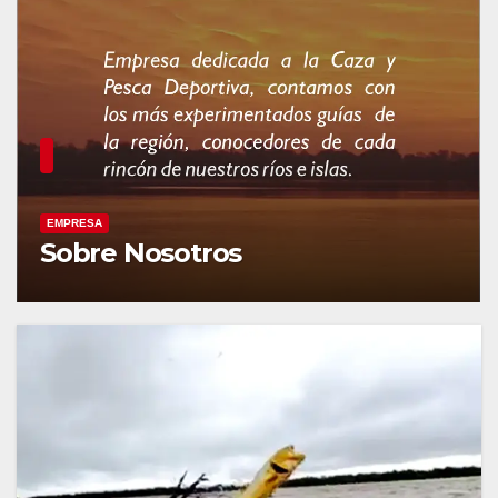
EMPRESA
Sobre Nosotros