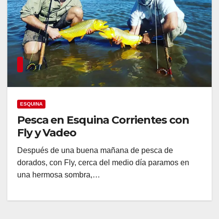
ESQUINA
Pesca en Esquina Corrientes con
Fly y Vadeo
Después de una buena mañana de pesca de
dorados, con Fly, cerca del medio día paramos en
una hermosa sombra,…