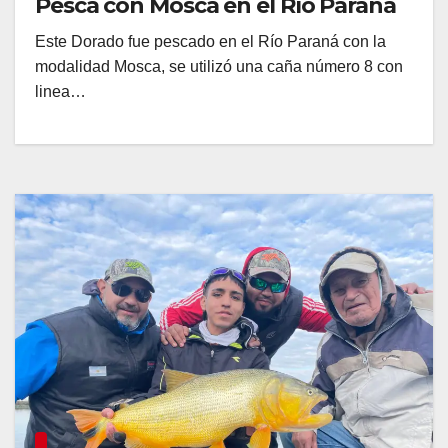
Pesca con Mosca en el Río Paraná
Este Dorado fue pescado en el Río Paraná con la
modalidad Mosca, se utilizó una caña número 8 con
linea…