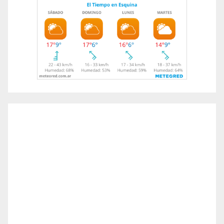
entradas